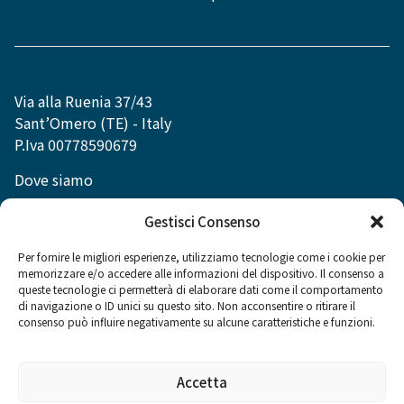
Via alla Ruenia 37/43
Sant’Omero (TE) - Italy
P.Iva 00778590679
Dove siamo
info@dexibell.com
Gestisci Consenso
Per fornire le migliori esperienze, utilizziamo tecnologie come i cookie per
memorizzare e/o accedere alle informazioni del dispositivo. Il consenso a
queste tecnologie ci permetterà di elaborare dati come il comportamento
di navigazione o ID unici su questo sito. Non acconsentire o ritirare il
Social
consenso può influire negativamente su alcune caratteristiche e funzioni.
Accetta