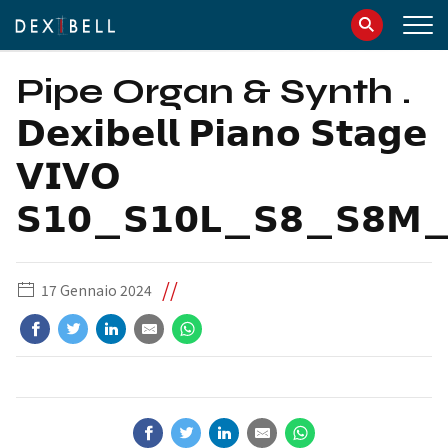
info@dexibell.com
086181241
Pipe Organ & Synth .
𝗗𝗲𝘅𝗶𝗯𝗲𝗹𝗹 𝗣𝗶𝗮𝗻𝗼 𝗦𝘁𝗮𝗴𝗲
𝗩𝗜𝗩𝗢
𝗦𝟭𝟬_𝗦𝟭𝟬𝗟_𝗦𝟴_𝗦𝟴𝗠_
//
17 Gennaio 2024
IT
EN