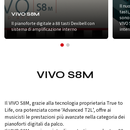
Il nu
tasti
VIVO S8M
sonor
Il pianoforte digitale a 88 tasti Dexibell con
VIVO 
sistema di amplificazione interno
inter
VIVO S8M
Il VIVO S8M, grazie alla tecnologia proprietaria True to
Life, ora potenziata come ‘Advanced T2L’, offre ai
musicisti le prestazioni più avanzate nella categoria dei
pianoforti digitali da palco.