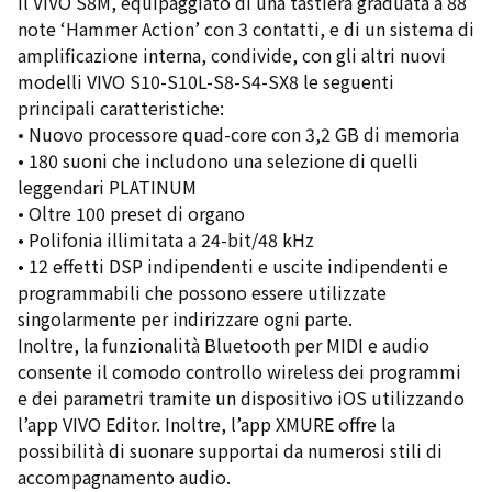
Il VIVO S8M, equipaggiato di una tastiera graduata a 88
note ‘Hammer Action’ con 3 contatti, e di un sistema di
amplificazione interna, condivide, con gli altri nuovi
modelli VIVO S10-S10L-S8-S4-SX8 le seguenti
principali caratteristiche:
• Nuovo processore quad-core con 3,2 GB di memoria
• 180 suoni che includono una selezione di quelli
leggendari PLATINUM
• Oltre 100 preset di organo
• Polifonia illimitata a 24-bit/48 kHz
• 12 effetti DSP indipendenti e uscite indipendenti e
programmabili che possono essere utilizzate
singolarmente per indirizzare ogni parte.
Inoltre, la funzionalità Bluetooth per MIDI e audio
consente il comodo controllo wireless dei programmi
e dei parametri tramite un dispositivo iOS utilizzando
l’app VIVO Editor. Inoltre, l’app XMURE offre la
possibilità di suonare supportai da numerosi stili di
accompagnamento audio.