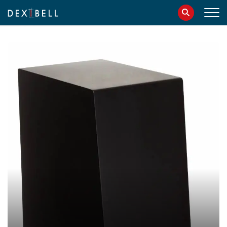
info@dexibell.com
086181241
IT
EN