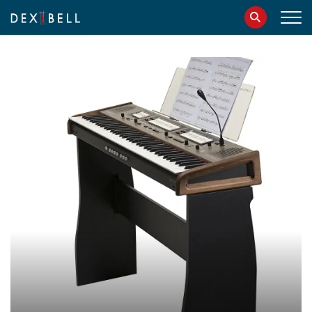
info@dexibell.com
086181241
IT
EN