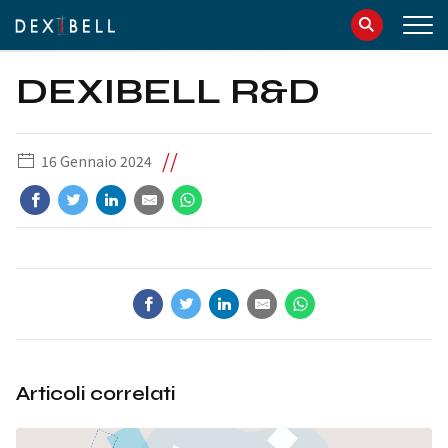
info@dexibell.com
086181241
DEXIBELL R&D
//
16 Gennaio 2024
IT
EN
Articoli correlati