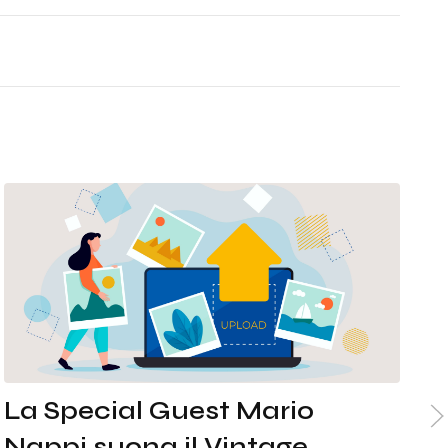
IT
EN
La Special Guest Mario
M
Nappi suona il Vintage
S