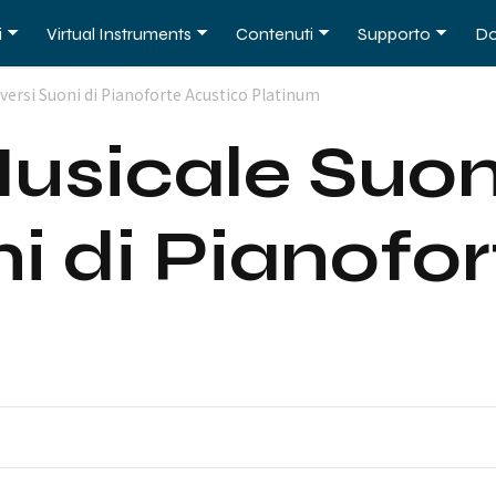
i
Virtual Instruments
Contenuti
Supporto
Do
versi Suoni di Pianoforte Acustico Platinum
usicale Suon
ni di Pianofo