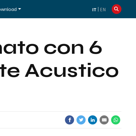
info@dexibell.com
+39 086181241
wnload
IT
EN
ato con 6
rte Acustico