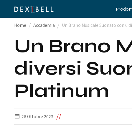
Prodott
/
/
Home
Accademia
Un Brano Musicale Suonato con 6 di
Un Brano M
diversi Suo
Platinum
//
26 Ottobre 2023