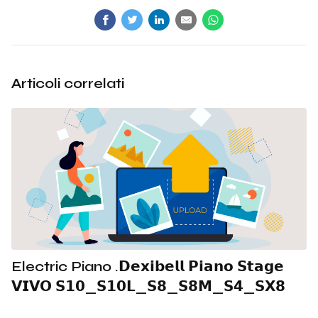
Articoli correlati
Electric Piano .𝗗𝗲𝘅𝗶𝗯𝗲𝗹𝗹 𝗣𝗶𝗮𝗻𝗼 𝗦𝘁𝗮𝗴𝗲
𝗩𝗜𝗩𝗢 𝗦𝟭𝟬_𝗦𝟭𝟬𝗟_𝗦𝟴_𝗦𝟴𝗠_𝗦𝟰_𝗦𝗫𝟴