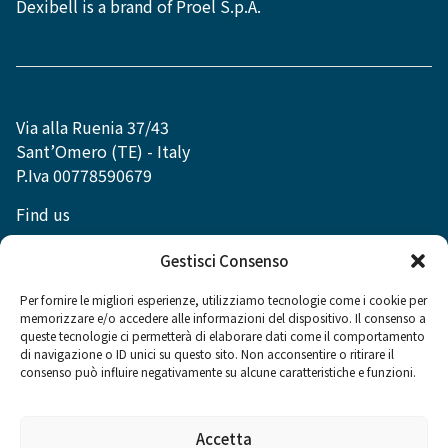
Dexibell is a brand of Proel S.p.A.
Via alla Ruenia 37/43
Sant’Omero (TE) - Italy
P.Iva 00778590679
Find us
info@dexibell.com
Gestisci Consenso
Per fornire le migliori esperienze, utilizziamo tecnologie come i cookie per
memorizzare e/o accedere alle informazioni del dispositivo. Il consenso a
queste tecnologie ci permetterà di elaborare dati come il comportamento
di navigazione o ID unici su questo sito. Non acconsentire o ritirare il
Social
consenso può influire negativamente su alcune caratteristiche e funzioni.
Accetta