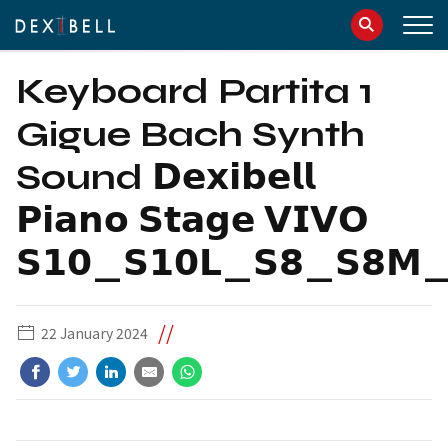
info@dexibell.com
086181241
Keyboard Partita 1
Gigue Bach Synth
Sound 𝗗𝗲𝘅𝗶𝗯𝗲𝗹𝗹
𝗣𝗶𝗮𝗻𝗼 𝗦𝘁𝗮𝗴𝗲 𝗩𝗜𝗩𝗢
𝗦𝟭𝟬_𝗦𝟭𝟬𝗟_𝗦𝟴_𝗦𝟴𝗠_
//
22 January 2024
IT
EN