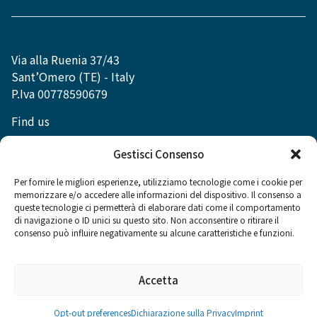
Via alla Ruenia 37/43
Sant’Omero (TE) - Italy
P.Iva 00778590679
Find us
info@dexibell.com
Gestisci Consenso
Per fornire le migliori esperienze, utilizziamo tecnologie come i cookie per
memorizzare e/o accedere alle informazioni del dispositivo. Il consenso a
queste tecnologie ci permetterà di elaborare dati come il comportamento
di navigazione o ID unici su questo sito. Non acconsentire o ritirare il
Social
consenso può influire negativamente su alcune caratteristiche e funzioni.
Accetta
Opt-out preferences
Dichiarazione sulla Privacy
Imprint