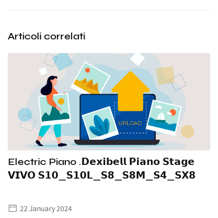
Articoli correlati
Electric Piano .𝗗𝗲𝘅𝗶𝗯𝗲𝗹𝗹 𝗣𝗶𝗮𝗻𝗼 𝗦𝘁𝗮𝗴𝗲
𝗩𝗜𝗩𝗢 𝗦𝟭𝟬_𝗦𝟭𝟬𝗟_𝗦𝟴_𝗦𝟴𝗠_𝗦𝟰_𝗦𝗫𝟴
22 January 2024