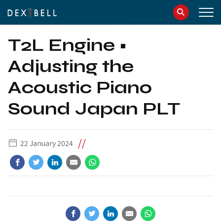
info@dexibell.com
086181241
T2L Engine •
Adjusting the
Acoustic Piano
Sound Japan PLT
//
22 January 2024
IT
EN