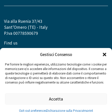
Via alla Ruenia 37/43
Sant’Omero (TE) - Italy
P.Iva 00778590679
Find us
info@dexibell.com
Gestisci Consenso
Per fornire le migliori esperienze, utilizziamo tecnologie come i cookie per
memorizzare e/o accedere alle informazioni del dispositivo. Il consenso a
queste tecnologie ci permetterà di elaborare dati come il comportamento
di navigazione o ID unici su questo sito. Non acconsentire o ritirare il
Social
consenso può influire negativamente su alcune caratteristiche e funzioni.
Accetta
Opt-out preferences
Dichiarazione sulla Privacy
Imprint