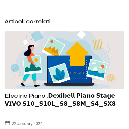
Articoli correlati
Electric Piano .𝗗𝗲𝘅𝗶𝗯𝗲𝗹𝗹 𝗣𝗶𝗮𝗻𝗼 𝗦𝘁𝗮𝗴𝗲
𝗩𝗜𝗩𝗢 𝗦𝟭𝟬_𝗦𝟭𝟬𝗟_𝗦𝟴_𝗦𝟴𝗠_𝗦𝟰_𝗦𝗫𝟴
22 January 2024