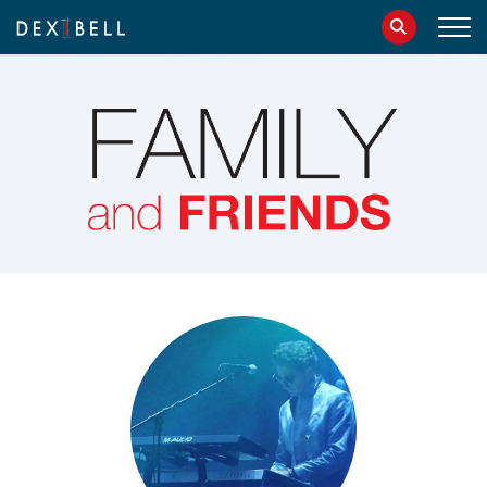
info@dexibell.com
086181241
IT
EN