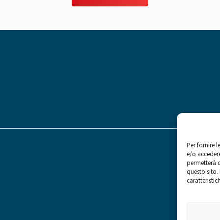
Per fornire 
e/o accedere
permetterà d
questo sito.
caratteristic