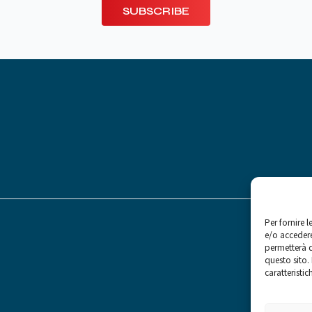
SUBSCRIBE
Per fornire 
e/o accedere
permetterà d
questo sito.
caratteristic