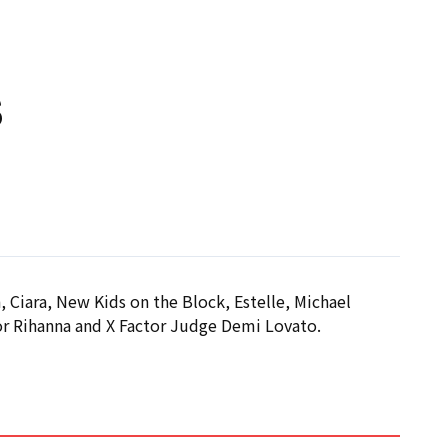
IT
EN
S
 Ciara, New Kids on the Block, Estelle, Michael
or Rihanna and X Factor Judge Demi Lovato.