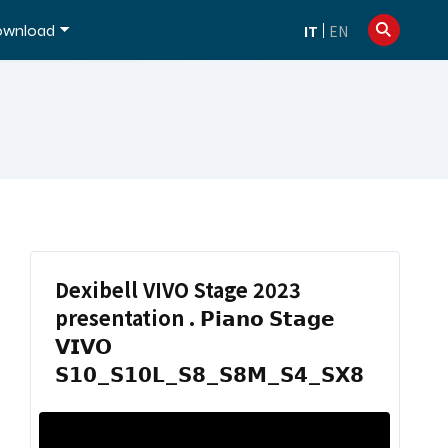
info@dexibell.com
+39 086181241
wnload
IT
EN
Dexibell VIVO Stage 2023
presentation . 𝗣𝗶𝗮𝗻𝗼 𝗦𝘁𝗮𝗴𝗲
𝗩𝗜𝗩𝗢
𝗦𝟭𝟬_𝗦𝟭𝟬𝗟_𝗦𝟴_𝗦𝟴𝗠_𝗦𝟰_𝗦𝗫𝟴