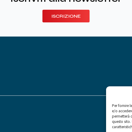
ISCRIZIONE
Per fornire 
e/o accedere
permetterà d
questo sito.
caratteristic