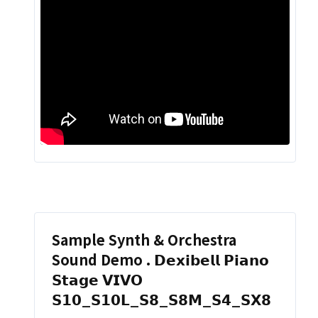
Sample Synth & Orchestra
Sound Demo . 𝗗𝗲𝘅𝗶𝗯𝗲𝗹𝗹 𝗣𝗶𝗮𝗻𝗼
𝗦𝘁𝗮𝗴𝗲 𝗩𝗜𝗩𝗢
𝗦𝟭𝟬_𝗦𝟭𝟬𝗟_𝗦𝟴_𝗦𝟴𝗠_𝗦𝟰_𝗦𝗫𝟴