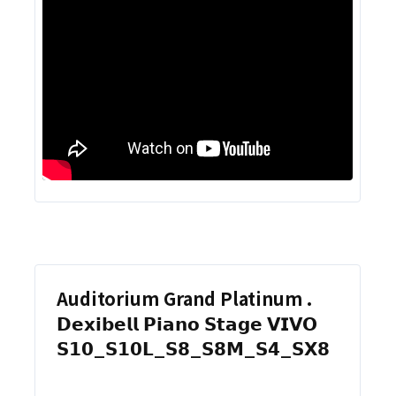
Auditorium Grand Platinum .
𝗗𝗲𝘅𝗶𝗯𝗲𝗹𝗹 𝗣𝗶𝗮𝗻𝗼 𝗦𝘁𝗮𝗴𝗲 𝗩𝗜𝗩𝗢
𝗦𝟭𝟬_𝗦𝟭𝟬𝗟_𝗦𝟴_𝗦𝟴𝗠_𝗦𝟰_𝗦𝗫𝟴