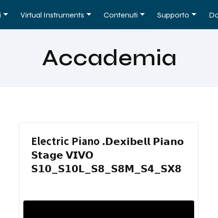
i
Virtual Instruments
Contenuti
Supporto
Do
Accademia
Electric Piano .𝗗𝗲𝘅𝗶𝗯𝗲𝗹𝗹 𝗣𝗶𝗮𝗻𝗼
𝗦𝘁𝗮𝗴𝗲 𝗩𝗜𝗩𝗢
𝗦𝟭𝟬_𝗦𝟭𝟬𝗟_𝗦𝟴_𝗦𝟴𝗠_𝗦𝟰_𝗦𝗫𝟴