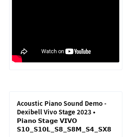
IT
EN
Acoustic Piano Sound Demo -
Dexibell Vivo Stage 2023 •
𝗣𝗶𝗮𝗻𝗼 𝗦𝘁𝗮𝗴𝗲 𝗩𝗜𝗩𝗢
𝗦𝟭𝟬_𝗦𝟭𝟬𝗟_𝗦𝟴_𝗦𝟴𝗠_𝗦𝟰_𝗦𝗫𝟴