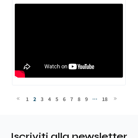
1
2
3
4
5
6
7
8
9
…
18
Iscriviti alla newsletter