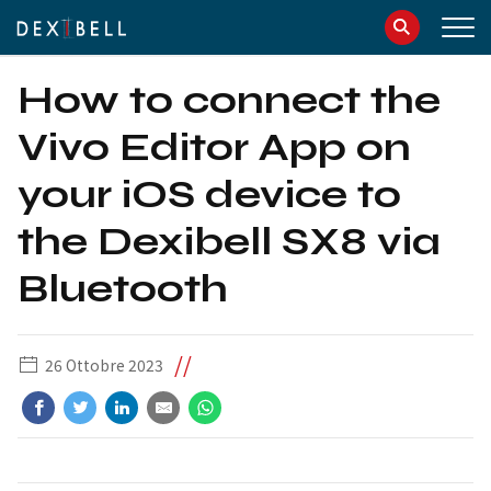
info@dexibell.com
086181241
How to connect the
Vivo Editor App on
your iOS device to
the Dexibell SX8 via
Bluetooth
//
26 Ottobre 2023
IT
EN