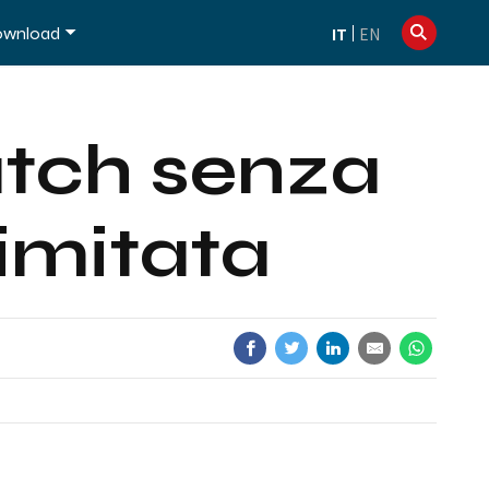
info@dexibell.com
+39 086181241
wnload
IT
EN
atch senza
limitata