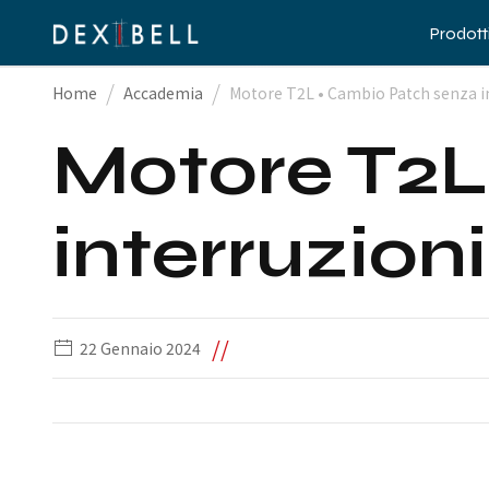
Prodott
/
/
Home
Accademia
Motore T2L • Cambio Patch senza int
Motore T2L
interruzioni
//
22 Gennaio 2024