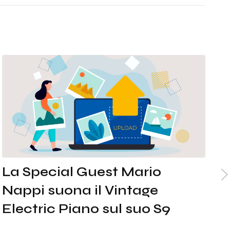
IT
EN
La Special Guest Mario
M
Nappi suona il Vintage
S
Electric Piano sul suo S9