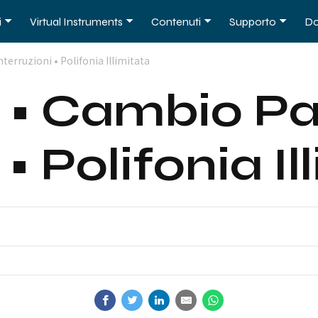
i
Virtual Instruments
Contenuti
Supporto
Do
erruzioni • Polifonia Illimitata
 • Cambio P
 • Polifonia Il