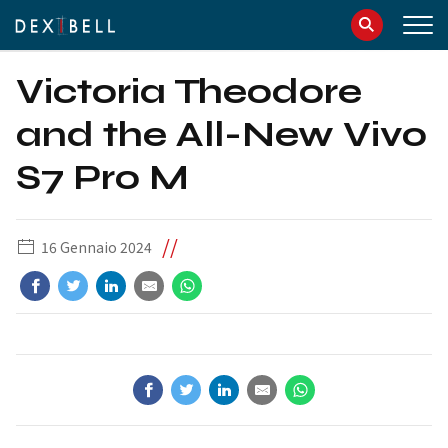
info@dexibell.com
086181241
Victoria Theodore
and the All-New Vivo
S7 Pro M
//
16 Gennaio 2024
IT
EN