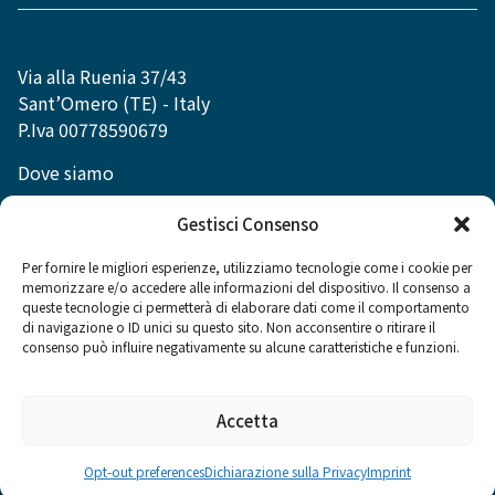
Via alla Ruenia 37/43
Sant’Omero (TE) - Italy
P.Iva 00778590679
Dove siamo
info@dexibell.com
Gestisci Consenso
Per fornire le migliori esperienze, utilizziamo tecnologie come i cookie per
memorizzare e/o accedere alle informazioni del dispositivo. Il consenso a
queste tecnologie ci permetterà di elaborare dati come il comportamento
di navigazione o ID unici su questo sito. Non acconsentire o ritirare il
Social
consenso può influire negativamente su alcune caratteristiche e funzioni.
Accetta
Opt-out preferences
Dichiarazione sulla Privacy
Imprint