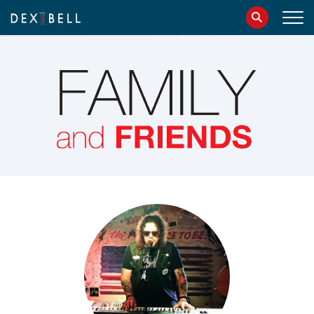
info@dexibell.com
086181241
IT
EN