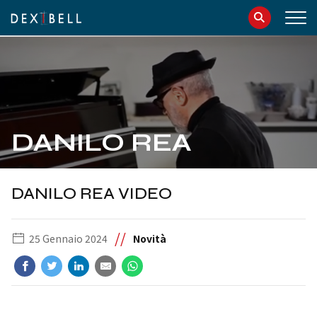
info@dexibell.com
086181241
DANILO REA
DANILO REA VIDEO
//
25 Gennaio 2024
Novità
IT
EN