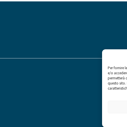
Per fornire 
e/o accedere
permetterà d
questo sito.
caratteristic