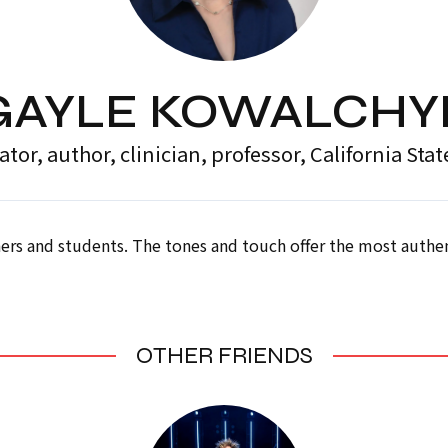
GAYLE KOWALCHY
tor, author, clinician, professor, California Stat
chers and students. The tones and touch offer the most authen
OTHER FRIENDS