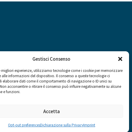
Gestisci Consenso
le migliori esperienze, utilizziamo tecnologie come i cookie per memorizzare
 alle informazioni del dispositivo. Il consenso a queste tecnologie ci
Social
i elaborare dati come il comportamento di navigazione o ID unici su
 Non acconsentire o ritirare il consenso può influire negativamente su alcune
he e funzioni.
Accetta
Opt-out preferences
Dichiarazione sulla Privacy
Imprint