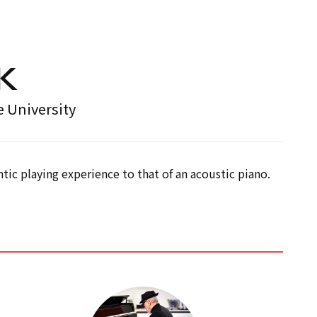
IT
EN
K
e University
tic playing experience to that of an acoustic piano.