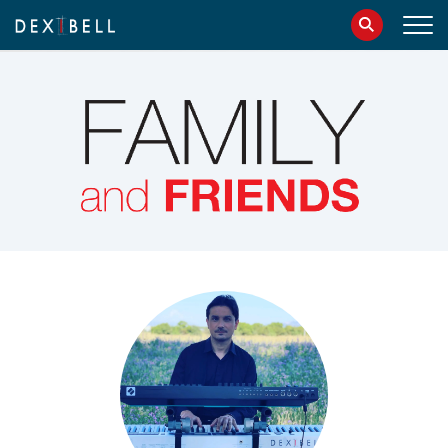
info@dexibell.com
086181241
IT
EN